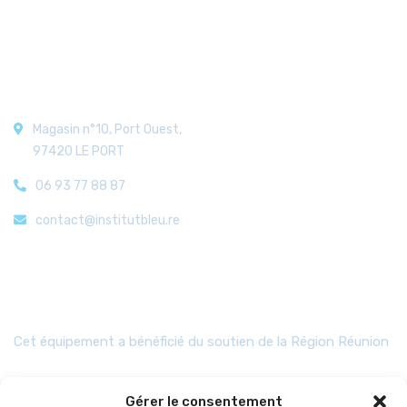
Nos coordonnées
Magasin n°10, Port Ouest,
97420 LE PORT
06 93 77 88 87
contact@institutbleu.re
Aides
Cet équipement a bénéficié du soutien de la Région Réunion
Gérer le consentement