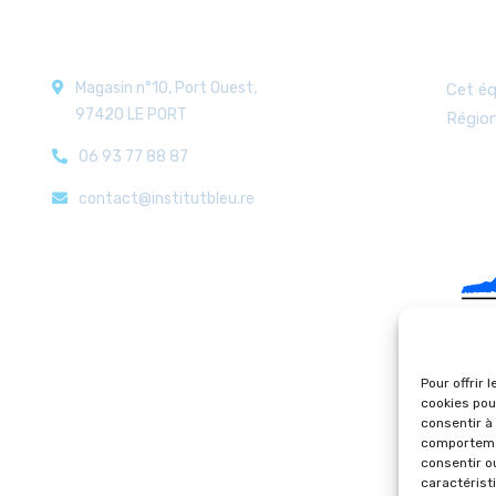
Nos coordonnées
Aid
Magasin n°10, Port Ouest,
Cet éq
97420 LE PORT
Régio
06 93 77 88 87
contact@institutbleu.re
Pour offrir 
cookies pou
consentir à
comportemen
consentir o
caractérist